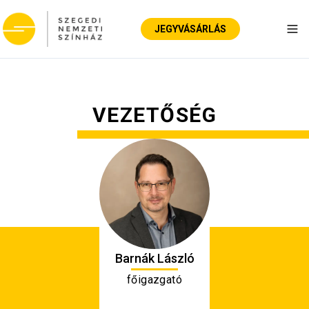
JEGYVÁSÁRLÁS
Nav
VEZETŐSÉG
Barnák László
főigazgató