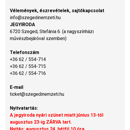
Vélemények, észrevételek, sajtókapcsolat
info@szegedinemzeti.hu
JEGYIRODA
6720 Szeged, Stefánia 6. (a nagyszínházi
művészbejáróval szemben)
Telefonszám
+36 62 / 554-714
+36 62 / 554-715
+36 62 / 554-716
E-mail
ticket@szegedinemzeti.hu
Nyitvatartás:
A jegyiroda nyári szünet miatt június 13-tól
augusztus 23-ig ZÁRVA tart.
Nyitás: augusztus 24. hétfő 10 óra