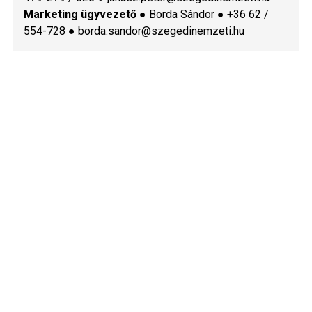
Marketing ügyvezető
● Borda Sándor ● +36 62 /
554-728 ● borda.sandor@szegedinemzeti.hu