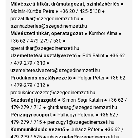
Művészeti titkár, drámatagozat, színházbérlés
●
Molnár-Kürtös Petra ● +36 20 / 425-5138 ●
prozatitkar@szegedinemzeti.hu ●
szinhazberles@szegedinemzeti.hu
Művészeti titkár, operatagozat
● Kumbor Alma ●
+36 62 / 479-279 / 530 ●
operatitkar@szegedinemzeti.hu
Üzemeltetési osztályvezető
● Póti Bálint ● +36 62
/ 479-279 / 310 ●
uzemeltetesivezeto@szegedinemzeti.hu
Produkciós osztályvezető
● Polgár Péter ● +36 62
/ 479-279 / 312 ●
produkciosvezeto@szegedinemzeti.hu
Gazdasági igazgató
● Simon-Sági Katalin ● +36 62 /
479-279 / 713 ● ghtitkarsag@szegedinemzeti.hu
Pénzügyi csoport
● Pálhegyi Péterné ● +36 62 /
479-279 / 715 ● penzugy1@szegedinemzeti.hu
Kommunikációs vezető
● Juhász Péter ● +36 62 /
479-279 / 525 ● juhasz.peter@szegedinemzeti.hu