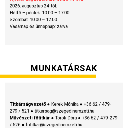
2026. augusztus 24-től
:
Hétfő – péntek: 10.00 – 17.00
Szombat: 10.00 – 12.00
Vasárnap és ünnepnap: zárva
MUNKATÁRSAK
Titkárságvezető
● Kerek Mónika ● +36 62 / 479-
279 / 521 ● titkarsag@szegedinemzeti.hu
Művészeti főtitkár
● Török Dóra ● +36 62 / 479-279
/ 526 ● fotitkar@szegedinemzeti.hu