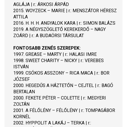
AGLÁJA | r.: ÁRKOSI ÁRPÁD
2015. WOYZECK – MARIE | r.: MENSZÁTOR HÉRESZ 
ATTILA
2016. H. H. H. ANGYALOK KARA | r.: SIMON BALÁZS
2019. A NÉGYSZÖGLETŐ KEREKERDŐ – NAGY 
ZOÁRD | r.: A BUDAÖRSI TÁRSULAT
FONTOSABB ZENÉS SZEREPEK:
1997. GREASE – MARTY | r.: HALASI IMRE
1998. SWEET CHARITY – NICKY | r.: VEREBES 
ISTVÁN
1999. CSÓKOS ASSZONY – RICA MACA | r.: BOR 
JÓZSEF
2000. HEGEDŰS A HÁZTETŐN – CEJTEL | r.: BAGÓ 
BERTALAN
2000. FEKETE PÉTER – COLETTE | r.: MEGYERI 
ZOLTÁN
2001. A FÉLŐLÉNY – FÉLŐLÉNY | r.: TOMPAGÁBOR 
KORNÉL
2002. HYPPOLIT A LAKÁJ – TERKA | r.: 