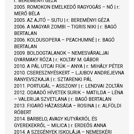
r.: BEREMÉNYI GÉZA
2005. ROMOKON EMELKEDŐ RAGYOGÁS – NŐ | r.: 
MERŐ BÉLA
2005. AZ AJTÓ – SUTU | r.: BEREMÉNYI GÉZA
2006. A MAGYAR ZOMBI – TIGRIS NIKI | r.: BAGÓ 
BERTALAN
2006. KOLDUSOPERA – PEACHUMNÉ | r.: BAGÓ 
BERTALAN
2009. BOLDOGTALANOK – NEMESVÁRALJAI 
GYARMAKY RÓZA | r.: KOLTAY M. GÁBOR
2010. A PÁL UTCAI FIÚK – ANYA | r.: MIHÁLY PÉTER
2010. CSERESZNYÉSKERT – LJUBOV ANDREJEVNA 
RANYEVSZKAJA | r.: SZTARENKI PÁL
2011. PORTUGÁL – ASSZONY | r.: LENDVAI ZOLTÁN
2012. ODAADÓ HÍVETEK SURIK – MATILDA – LÉNA 
– VALERIJA SZVETLANA | r.: BAGÓ BERTALAN
2013. FIGARÓ HÁZASSÁGA – ROSINA | r.: ALFÖLDI 
RÓBERT
2014. BARBELO, AVAGY KUTYÁKRÓL ÉS 
GYEREKEKRŐL – MILICA | r: ERDEŐS ANNA
2014. A SZEGÉNYEK ISKOLÁJA – NEMESKÉRI 