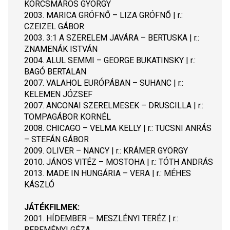
KORCSMÁROS GYÖRGY
2003. MARICA GRÓFNŐ – LIZA GRÓFNŐ | r.: 
CZEIZEL GÁBOR
2003. 3:1 A SZERELEM JAVÁRA – BERTUSKA | r.: 
ZNAMENÁK ISTVÁN
2004. ALUL SEMMI – GEORGE BUKATINSKY | r.: 
BAGÓ BERTALAN
2007. VALAHOL EURÓPÁBAN – SUHANC | r.: 
KELEMEN JÓZSEF
2007. ANCONAI SZERELMESEK – DRUSCILLA | r.: 
TOMPAGÁBOR KORNÉL
2008. CHICAGO – VELMA KELLY | r.: TUCSNI ANRÁS 
– STEFÁN GÁBOR
2009. OLIVER – NANCY | r.: KRÁMER GYÖRGY
2010. JÁNOS VITÉZ – MOSTOHA | r.: TÓTH ANDRÁS
2013. MADE IN HUNGÁRIA – VERA | r.: MÉHES 
KÁSZLÓ
JÁTÉKFILMEK:
2001. HÍDEMBER – MESZLÉNYI TERÉZ | r.: 
BEREMÉNYI GÉZA