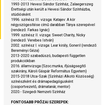
1993-2013 Hevesi Sándor Színház, Zalaegerszeg
Érettségi után került a Hevesi Sándor Színházba, 
stúdiósként.
1996. színész III. vizsga: Katajev: 
A kör 
négyszögesítése
 című darabban Tánya szerepével 
(rendező: Farkas Ignác)
1999. színész II. vizsga: 
Sweet Charity
, Nicky 
(rendező: Verebes István)
2002. színész I. vizsga: 
Lear király
, Goneril (rendező: 
Bereményi Géza)
2013-2020 szabadúszó, budapesti független 
produkciókban
2016. államvizsga (Szoc.munka, ifjúságsegítő 
szakirány, Károli Gáspár Református Egyetem)
2015-2018 Utca-Szak (Színházi Alkotó Közösség) 
színészként és drámapedagógusként 
(csoportvezető, drámatanár, mentor)
2020.- Szegedi Nemzeti Színház
FONTOSABB PRÓZAI SZEREPEK: