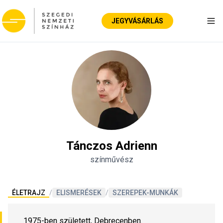
JEGYVÁSÁRLÁS
Nav
Tánczos Adrienn
színművész
ÉLETRAJZ
/
ELISMERÉSEK
/
SZEREPEK-MUNKÁK
1975-ben született, Debrecenben.