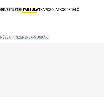
YEK/BÉRLETEK
TÁRSULAT
KAPCSOLAT
KOOPERÁLÓ
ERÉSEK
/
SZEREPEK-MUNKÁK