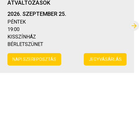
ÁTVÁLTOZÁSOK
2026. SZEPTEMBER 25.
PÉNTEK
Kö
19:00
KISSZÍNHÁZ
BÉRLETSZÜNET
NAPI SZEREPOSZTÁS
JEGYVÁSÁRLÁS