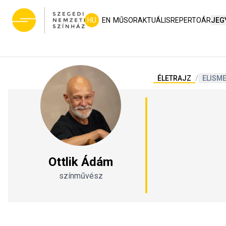
HU
EN
MŰSOR
AKTUÁLIS
REPERTOÁR
JEG
ÉLETRAJZ
/
ELISM
Ottlik Ádám
színművész