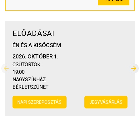
ELŐADÁSAI
ÉN ÉS A KISÖCSÉM
2026. OKTÓBER 1.
CSÜTÖRTÖK
Előző
Kö
19:00
NAGYSZÍNHÁZ
BÉRLETSZÜNET
NAPI SZEREPOSZTÁS
JEGYVÁSÁRLÁS