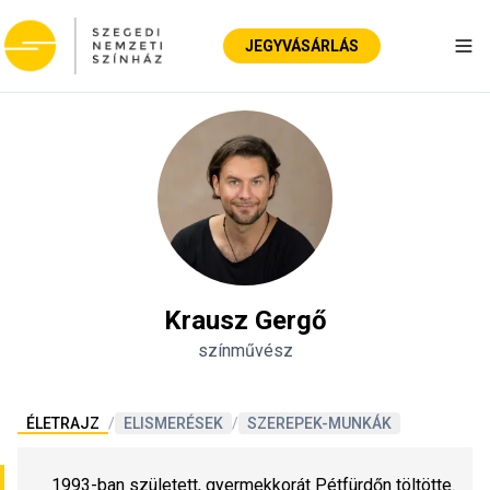
JEGYVÁSÁRLÁS
Nav
Krausz Gergő
színművész
ÉLETRAJZ
/
ELISMERÉSEK
/
SZEREPEK-MUNKÁK
1993-ban született, gyermekkorát Pétfürdőn töltötte.