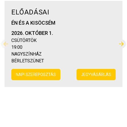
ELŐADÁSAI
ÉN ÉS A KISÖCSÉM
2026. OKTÓBER 1.
CSÜTÖRTÖK
Előző
Kö
19:00
NAGYSZÍNHÁZ
BÉRLETSZÜNET
NAPI SZEREPOSZTÁS
JEGYVÁSÁRLÁS