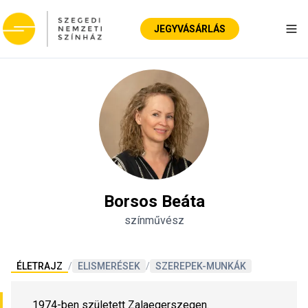
JEGYVÁSÁRLÁS
Nav
Borsos Beáta
színművész
ÉLETRAJZ
/
ELISMERÉSEK
/
SZEREPEK-MUNKÁK
1974-ben született Zalaegerszegen.