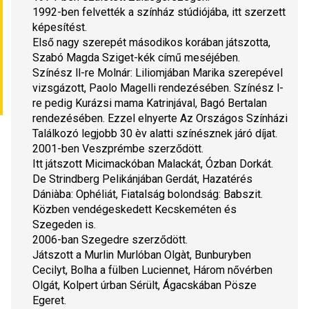
1992-ben felvették a színház stúdiójába, itt szerzett 
képesítést.
Első nagy szerepét másodikos korában játszotta, 
Szabó Magda 
Sziget-kék
 című meséjében.
Színész ll-re Molnár: 
Liliom
jában Marika szerepével 
vizsgázott, Paolo Magelli rendezésében. Színész l-
re pedig Kurázsi mama Katrinjával, Bagó Bertalan 
rendezésében. Ezzel elnyerte Az Országos Színházi 
Találkozó legjobb 30 èv alatti színésznek járó díjat.
2001-ben Veszprémbe szerződött.
Itt játszott Micimackóban Malackát, Ózban Dorkát. 
De Strindberg Pelikánjában Gerdát, Hazatérés 
Dániàba: Ophéliát, Fiatalság bolondság: Babszit. 
Közben vendégeskedett Kecskeméten és 
Szegeden is.
2006-ban Szegedre szerződött.
Játszott a Murlin Murlóban Olgàt, Bunburyben 
Cecilyt, Bolha a fülben Luciennet, Három nővérben 
Olgát, Kolpert úrban Sérült, Ágacskában Pösze 
Egeret.