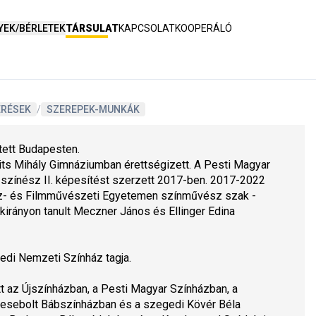
YEK/BÉRLETEK
TÁRSULAT
KAPCSOLAT
KOOPERÁLÓ
ERÉSEK
/
SZEREPEK-MUNKÁK
ett Budapesten.
ts Mihály Gimnáziumban érettségizett. A Pesti Magyar 
színész II. képesítést szerzett 2017-ben. 2017-2022 
áz- és Filmművészeti Egyetemen színművész szak - 
irányon tanult Meczner János és Ellinger Edina 
edi Nemzeti Színház tagja.
t az Újszínházban, a Pesti Magyar Színházban, a 
esebolt Bábszínházban és a szegedi Kövér Béla 