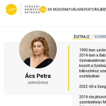
HU
EN
MŰSOR
AKTUÁLIS
REPERTOÁR
JEG
ÉLETRAJZ
/
ELISM
1995-ben szület
2014-ben a Babi
Színiakadémián 
között a Szính
bábszínész szak
Ács Petra
osztályában.
színművész
2022-től a Szeg
2014 óta játszot
szombathelyi M